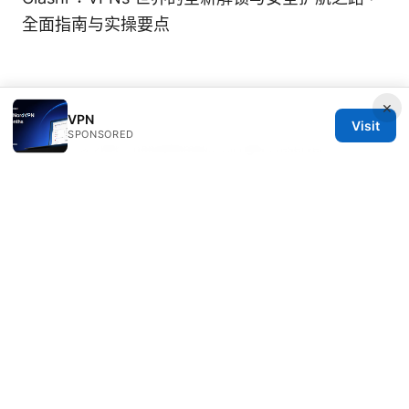
全面指南与实操要点
×
VPN
Visit
SPONSORED
© 2026 Thehealthmeds. All rights reserved.
Thehealthmeds Network LLC
Herengracht 444
Amsterdam, North Holland, 1012 JS
NL
info@thehealthmeds.com
+31 20 3454905
About
Privacy Policy
Terms of Use