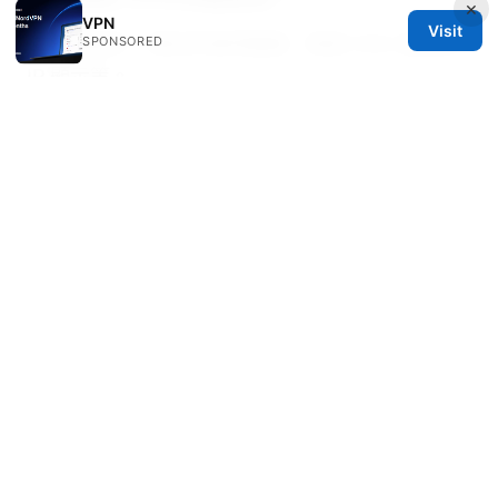
×
VPN
Visit
長時間使用、測試多個伺服器、檢查 DNS 漏洩與
SPONSORED
IP 顯示等。
如何處理 VPN 無法連線問題？
檢查網路狀態、切換伺服器、更新客戶端、重新啟
動裝置，必要時聯繫客服。
Sources:
台大申請vpn：學生與教職員必備指南 2026年更
新：全面加速安全上網與校內資源存取
V2rayn 速度是 1：V2RayN 设置、代理协议、混
淆与速度优化完整指南
安卓手机vpn免费：2026
年安全好用的免费vpn推荐与使用攻略
How to Confirm Your IP Address with