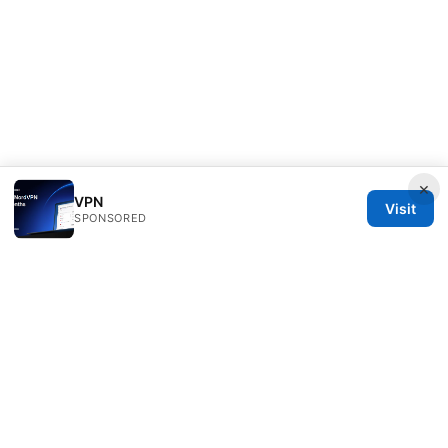
×
VPN
Visit
SPONSORED
Thehealthmeds Network LLC
Herengracht 444
Amsterdam, North Holland, 1012 JS
NL
info@thehealthmeds.com
+31 20 3454905
About
Privacy Policy
Terms of Use