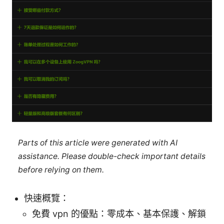
Parts of this article were generated with AI
assistance. Please double-check important details
before relying on them.
快速概覽：
免費 vpn 的優點：零成本、基本保護、解鎖