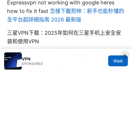
Expressvpn not working with google heres
how to fix it fast
怎樣下載剪映：新手也能秒懂的
全平台超詳細指南 2026 最新版
三星VPN下载：2025年如何在三星手机上安全安
装和使用VPN
How to use vpn on microsoft edge: a
×
VPN
Visit
comprehensive guide to browser extensions,
SPONSORED
system VPNs, and performance tips
How to Use Turbo VPN with Microsoft Edge
for Secure Browsing 2026
华中科技大学vpn申请完整指南：从申请到日常使
用的详细步骤与注意事项