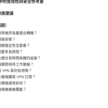
途中的實用性與安全性考量
改進建議
問題）
通常被評為最適合轉機？
通過安檢？
網路穩定性怎麼看？
需要多長時間？
些適合長時間候機的設施？
機期間保持工作連線？
 VPN 真的有用嗎？
機場購買 VPN 訂閱？
飲價格通常如何？
機場連線被攔截？