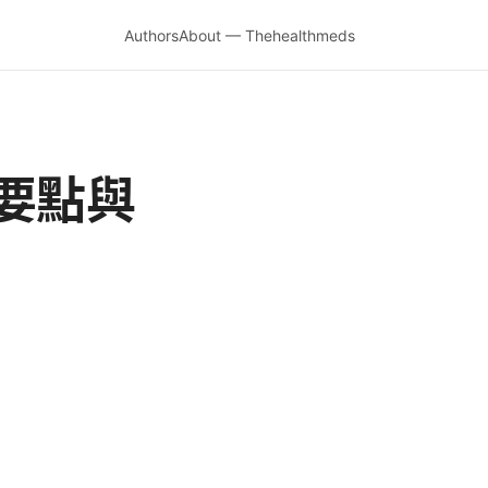
Authors
About — Thehealthmeds
要點與