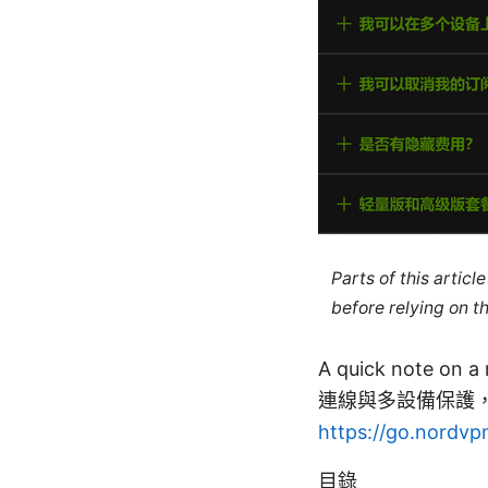
Parts of this artic
before relying on t
A quick note 
連線與多設備保護
https://go.nordvp
目錄