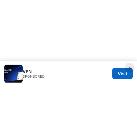
×
VPN
Visit
SPONSORED
Thehealthmeds Network LLC
Herengracht 444
Amsterdam, North Holland, 1012 JS
NL
info@thehealthmeds.com
+31 20 3454905
About
Privacy Policy
Terms of Use