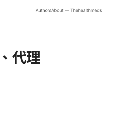
Authors
About — Thehealthmeds
N、代理