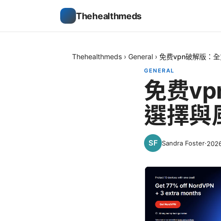
Thehealthmeds
Thehealthmeds
›
General
›
免费vpn破解版：
GENERAL
免费v
選擇與
Sandra Foster
·
202