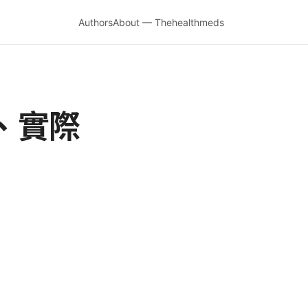
Authors
About — Thehealthmeds
、實際