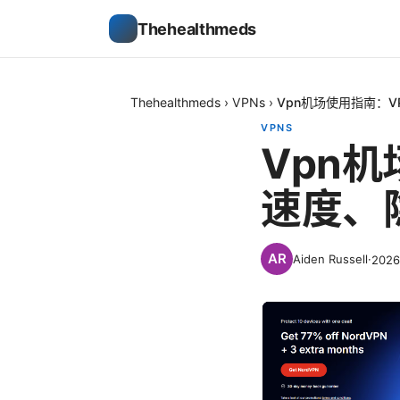
Thehealthmeds
Thehealthmeds
›
VPNs
›
Vpn机场使用指南：
VPNS
Vpn
速度、
Aiden Russell
·
202