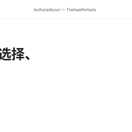
Authors
About — Thehealthmeds
场选择、