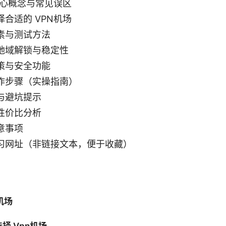
核心概念与常见误区
合适的 VPN机场
素与测试方法
地域解锁与稳定性
策与安全功能
作步骤（实操指南）
与避坑提示
性价比分析
意事项
习网址（非链接文本，便于收藏）
机场
择 Vpn机场