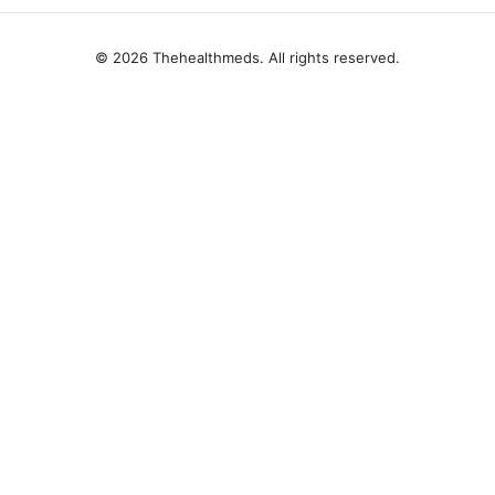
© 2026 Thehealthmeds. All rights reserved.
Thehealthmeds Network LLC
Herengracht 444
Amsterdam, North Holland, 1012 JS
NL
info@thehealthmeds.com
+31 20 3454905
About
Privacy Policy
Terms of Use