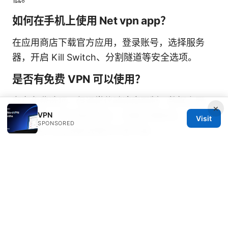
如何在手机上使用 Net vpn app？
在应用商店下载官方应用，登录账号，选择服务
器，开启 Kill Switch、分割隧道等安全选项。
是否有免费 VPN 可以使用？
存在免费选项，但通常伴随速度限制、数据上限、
×
VPN
广告干扰，甚至隐私风险。若要长期使用，推荐选
Visit
SPONSORED
择口碑好且有退款政策的付费方案。
如何测试 VPN 的实际效果？
对比开启和关闭 VPN 的下载/上传速度、延迟和丢
包率，测试多台服务器、在不同时间点进行测试，
留意流媒体解锁情况和稳定性。
VPN 会影响设备电量吗？