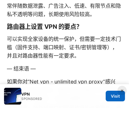
常伴随数据泄露、广告注入、低速、有限节点和隐
私不透明等问题，长期使用风险较高。
路由器上设置 VPN 的要点？
可以实现全家设备的统一保护，但需要一定技术门
槛（固件支持、端口映射、证书/密钥管理等），
并且对路由器性能有一定要求。
— 结束语 —
如果你对“Net vpn - unlimited vpn proxy”感兴
趣，本文提供的对比、要点与操作建议可以帮助你
×
VPN
Visit
做出更明智的选择。记得在需要时利用文中提到的
SPONSORED
促销资源，结合你自己的使用场景和设备情况，选
取最合适的方案。保持好奇、善用工具，安全、自
由地上网就从现在开始。