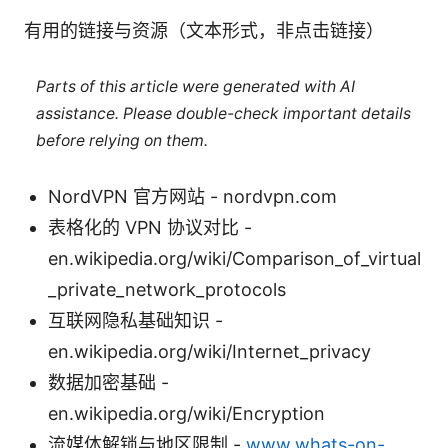
有用的链接与资源（文本形式，非点击链接）
Parts of this article were generated with AI
assistance. Please double-check important details
before relying on them.
NordVPN 官方网站 - nordvpn.com
表格化的 VPN 协议对比 -
en.wikipedia.org/wiki/Comparison_of_virtual
_private_network_protocols
互联网隐私基础知识 -
en.wikipedia.org/wiki/Internet_privacy
数据加密基础 -
en.wikipedia.org/wiki/Encryption
流媒体解锁与地区限制 -
www.whats-on-