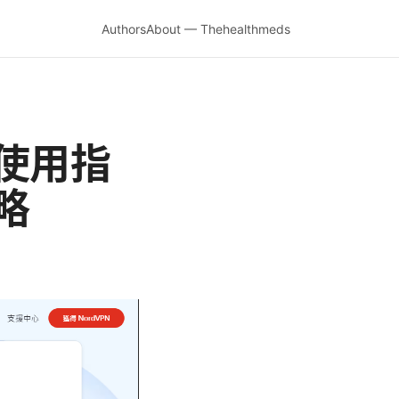
Authors
About — Thehealthmeds
使用指
略