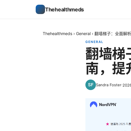
Thehealthmeds
Thehealthmeds
›
General
›
翻墙梯子：全面解
GENERAL
翻墙梯
南，提
Sandra Foster
·
202