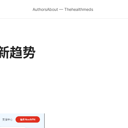
Authors
About — Thehealthmeds
新趋势