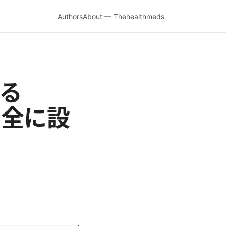
Authors
About — Thehealthmeds
する
で安全に設