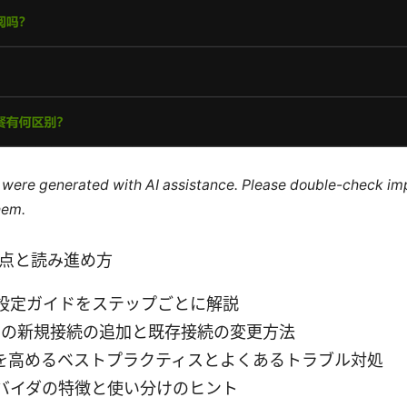
le were generated with AI assistance. Please double-check im
hem.
要点と読み進め方
N設定ガイドをステップごとに解説
 11での新規接続の追加と既存接続の変更方法
を高めるベストプラクティスとよくあるトラブル対処
ロバイダの特徴と使い分けのヒント