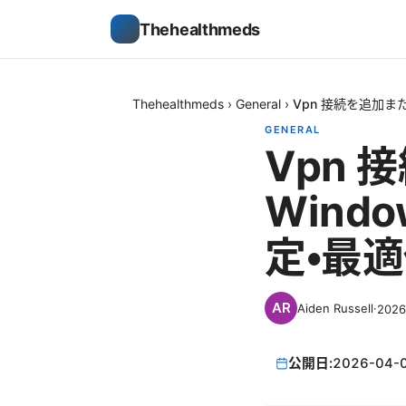
Thehealthmeds
Thehealthmeds
›
General
›
Vpn 接続を追加ま
GENERAL
Vpn
Wind
定・最
Aiden Russell
·
202
公開日:
2026-04-