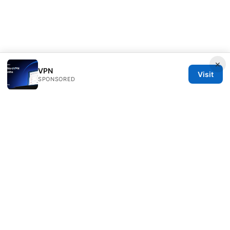
×
VPN
Visit
SPONSORED
Thehealthmeds Network LLC
Herengracht 444
Amsterdam, North Holland, 1012 JS
NL
info@thehealthmeds.com
+31 20 3454905
About
Privacy Policy
Terms of Use