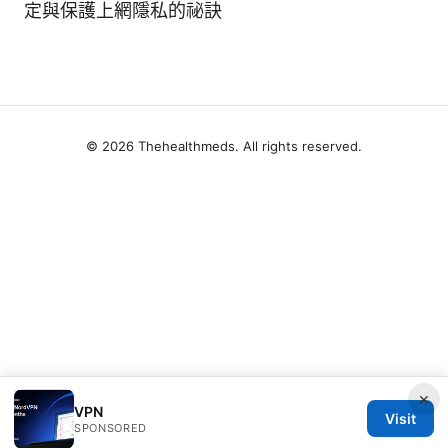
定與保護上網隱私的祕訣
© 2026 Thehealthmeds. All rights reserved.
×
VPN
Visit
SPONSORED