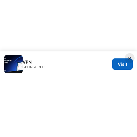
×
VPN
Visit
SPONSORED
Thehealthmeds Network LLC
Herengracht 444
Amsterdam, North Holland, 1012 JS
NL
info@thehealthmeds.com
+31 20 3454905
About
Privacy Policy
Terms of Use