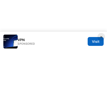
×
VPN
Visit
SPONSORED
Thehealthmeds Network LLC
Herengracht 444
Amsterdam, North Holland, 1012 JS
NL
info@thehealthmeds.com
+31 20 3454905
About
Privacy Policy
Terms of Use