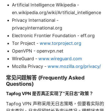
Artificial Intelligence Wikipedia -
en.wikipedia.org/wiki/Artificial_intelligence
Privacy International -
privacyinternational.org
Electronic Frontier Foundation - eff.org
Tor Project -
www.torproject.org
OpenVPN - openvpn.net
WireGuard -
www.wireguard.com
Mozilla Privacy -
www.mozilla.org/privacy/
常见问题解答 (Frequently Asked
Questions)
Tapfog VPN 是否真正实现了“无日志”政策？
Tapfog VPN 声称采用无日志策略，但要看实际的
日志类别、日志保留时长及审计情况。理想状态是