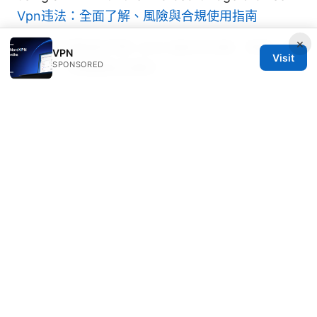
Vpn违法：全面了解、風險與合規使用指南
×
台北故宮博物院門票 2026 最新全攻略：票價、購
VPN
Visit
SPONSORED
買方式、參觀重點全解析
© 2026 Thehealthmeds. All rights reserved.
Thehealthmeds Network LLC
Herengracht 444
Amsterdam, North Holland, 1012 JS
NL
info@thehealthmeds.com
+31 20 3454905
About
Privacy Policy
Terms of Use