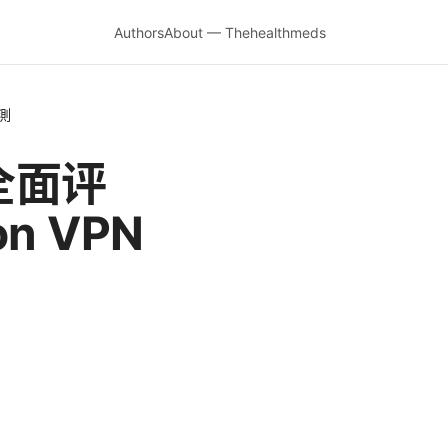
Authors
About — Thehealthmeds
實測
 年全面评
n VPN