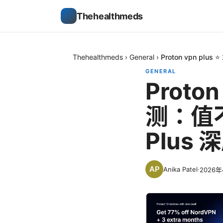
Thehealthmeds
Thehealthmeds
›
General
›
Proton vpn pl
GENERAL
Proto
测：值不
Plus
Anika Patel
·
2026年