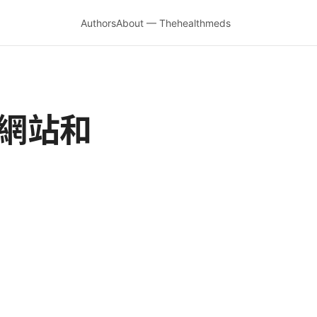
Authors
About — Thehealthmeds
牆網站和