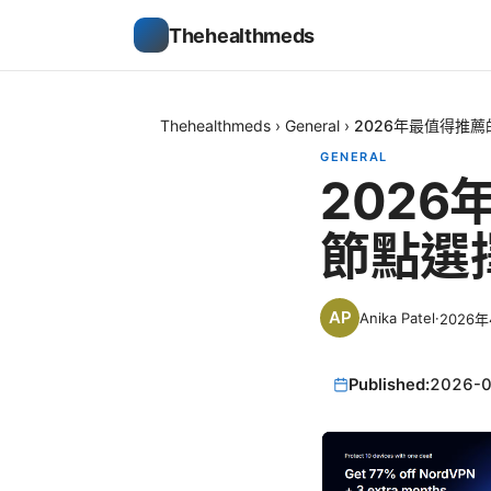
Thehealthmeds
Thehealthmeds
›
General
›
2026年最值得推薦
GENERAL
2026
節點選
Anika Patel
·
2026年
Published:
2026-