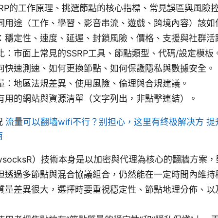
SRP的工作原理、挑選節點的核心指標、常見誤區與風險
同用途（工作、學習、影音串流、遊戲、跨境內容）該如
：穩定性、速度、延遲、封鎖風險、價格、支援與社群活
比：市面上常見的SSRP工具、節點類型、代碼/設定模板
何快速測速、如何更換節點、如何保護隱私與數據安全。
量：地區法規差異、使用風險、倫理與合規建議。
有用的網站與資源清單（文字列出，非點擊連結）。
況
流量可以翻墙wifi不行？别担心，这里有终极解决方 提
南
dowsocksR）技術本身是以加密與代理為核心的翻牆方案
但透過多節點與混合協議組合，仍然能在一定時間內維持
質量差異很大，選擇時要重視穩定性、節點地理分佈、以