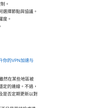
控制。
何選擇節點與協議。
躍度。
。
升你的VPN加速与
，雖然在某些地區被
穩定的連線。不過，
及是否定期更新以對