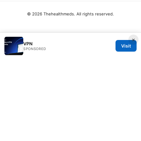
© 2026 Thehealthmeds. All rights reserved.
×
VPN
Visit
SPONSORED
Thehealthmeds Network LLC
Herengracht 444
Amsterdam, North Holland, 1012 JS
NL
info@thehealthmeds.com
+31 20 3454905
About
Privacy Policy
Terms of Use