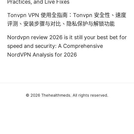
Practices, and Live Fixes
Tonvpn VPN 使用全指南：Tonvpn 安全性、速度
评测、安装步骤与对比、隐私保护与解锁功能
Nordvpn review 2026 is it still your best bet for
speed and security: A Comprehensive
NordVPN Analysis for 2026
© 2026 Thehealthmeds. All rights reserved.