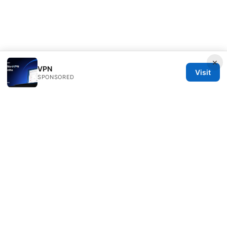
×
VPN
Visit
SPONSORED
Thehealthmeds Network LLC
Herengracht 444
Amsterdam, North Holland, 1012 JS
NL
info@thehealthmeds.com
+31 20 3454905
About
Privacy Policy
Terms of Use