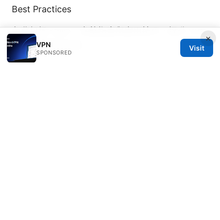
Best Practices
免费机场 clash：完整指南與實用技巧，提升 VPN
×
VPN
使用體驗與安全性
Visit
SPONSORED
© 2026 Thehealthmeds. All rights reserved.
Thehealthmeds Network LLC
Herengracht 444
Amsterdam, North Holland, 1012 JS
NL
info@thehealthmeds.com
+31 20 3454905
About
Privacy Policy
Terms of Use