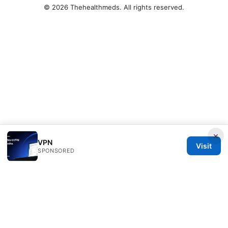
© 2026 Thehealthmeds. All rights reserved.
×
VPN
Visit
SPONSORED
Thehealthmeds Network LLC
Herengracht 444
Amsterdam, North Holland, 1012 JS
NL
info@thehealthmeds.com