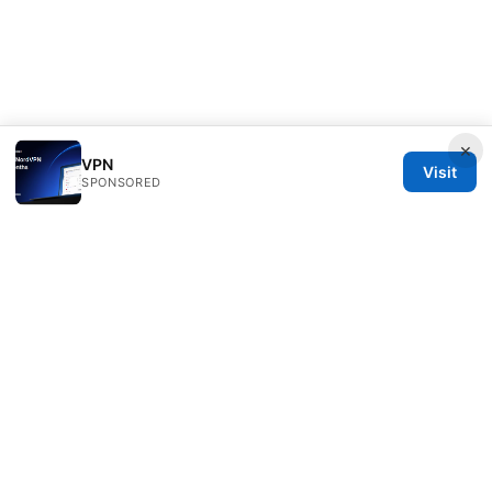
×
VPN
Visit
SPONSORED
Thehealthmeds Network LLC
Herengracht 444
Amsterdam, North Holland, 1012 JS
NL
info@thehealthmeds.com
+31 20 3454905
About
Privacy Policy
Terms of Use