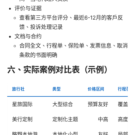
评价与证据
查看第三方平台评分、最近6-12月的客户反
馈、投诉处理记录
文档与合约
合同全文、行程单、保险单、发票信息、取消
条款的书面明确
六、实际案例对比表（示例）
旅行社
类型
价格区间
行程覆盖
星旅国际
大型综合
预算友好
覆盖广
美行定制
定制化主题
中高
高度定
略野本地游
本地化小型
友好
局部深