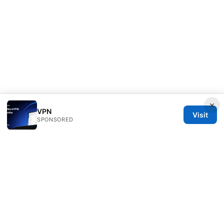
×
VPN
Visit
SPONSORED
Thehealthmeds Network LLC
Herengracht 444
Amsterdam, North Holland, 1012 JS
NL
info@thehealthmeds.com
+31 20 3454905
About
Privacy Policy
Terms of Use