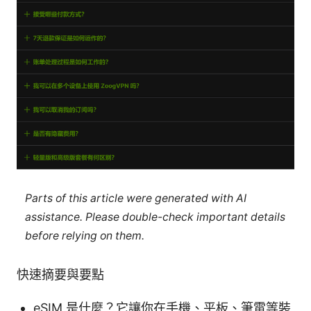
Parts of this article were generated with AI
assistance. Please double-check important details
before relying on them.
快速摘要與要點
eSIM 是什麼？它讓你在手機、平板、筆電等裝