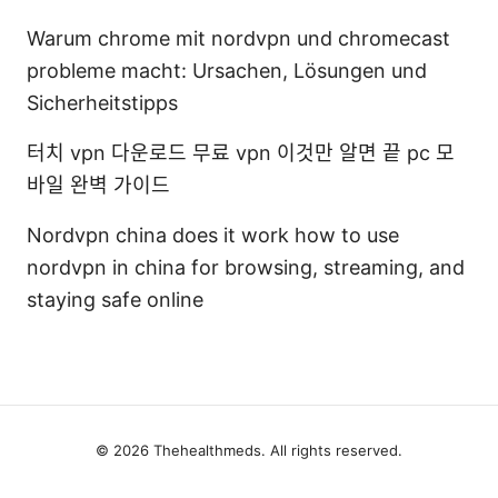
Warum chrome mit nordvpn und chromecast
probleme macht: Ursachen, Lösungen und
Sicherheitstipps
터치 vpn 다운로드 무료 vpn 이것만 알면 끝 pc 모
바일 완벽 가이드
Nordvpn china does it work how to use
nordvpn in china for browsing, streaming, and
staying safe online
© 2026 Thehealthmeds. All rights reserved.