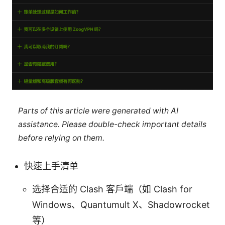
Parts of this article were generated with AI
assistance. Please double-check important details
before relying on them.
快速上手清单
选择合适的 Clash 客户端（如 Clash for
Windows、Quantumult X、Shadowrocket
等）