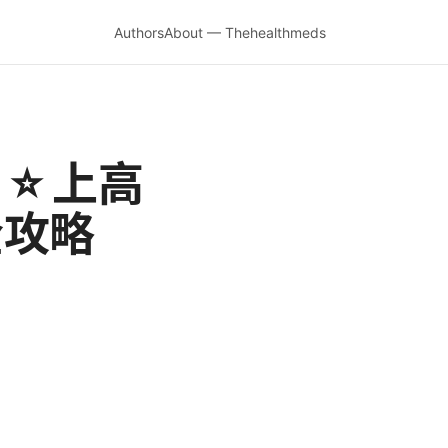
Authors
About — Thehealthmeds
 ⭐ 上高
全攻略