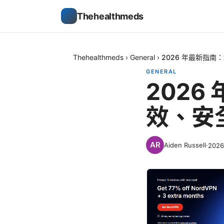
Thehealthmeds
Thehealthmeds
›
General
›
2026 年最新指南
GENERAL
2026
效、安
Aiden Russell
·
202