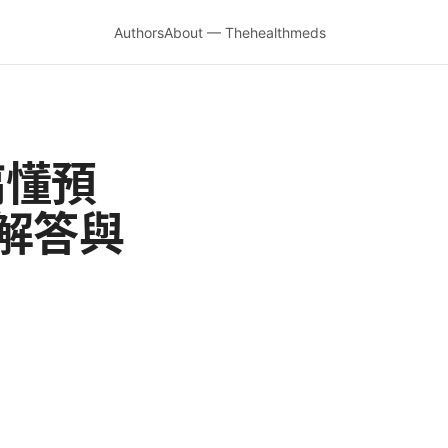
Authors
About — Thehealthmeds
搞懂預
解答與