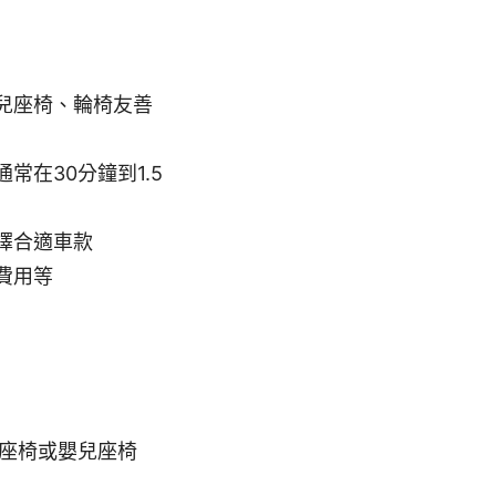
兒座椅、輪椅友善
在30分鐘到1.5
擇合適車款
費用等
座椅或嬰兒座椅