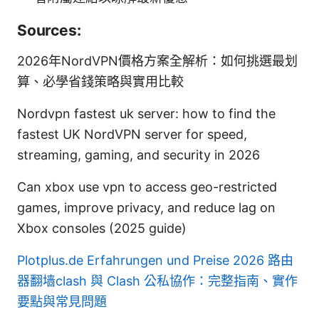
Sources:
2026年NordVPN價格方案全解析：如何挑選最划
算、必學省錢策略與實用比較
Nordvpn fastest uk server: how to find the
fastest UK NordVPN server for speed,
streaming, gaming, and security in 2026
Can xbox use vpn to access geo-restricted
games, improve privacy, and reduce lag on
Xbox consoles (2025 guide)
Plotplus.de Erfahrungen und Preise 2026
路由
器翻墙clash 與 Clash 公私協作：完整指南、實作
要點與常見問題