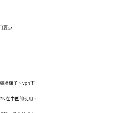
使用要点
翻墙梯子、vpn下
VPN在中国的使用、