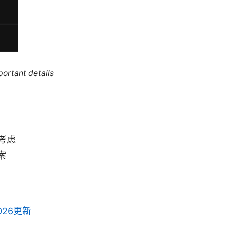
portant details
考虑
案
26更新