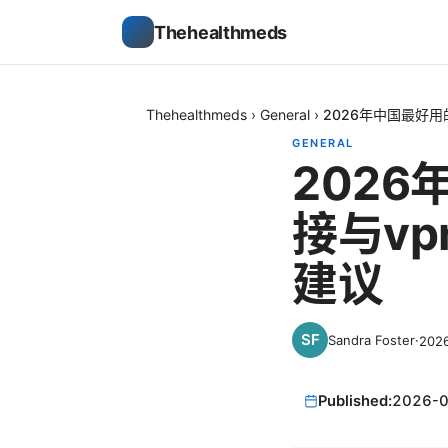
Thehealthmeds
Thehealthmeds
›
General
›
2026年中国最好
GENERAL
202
接与v
建议
Sandra Foster
·
202
Published:
2026-