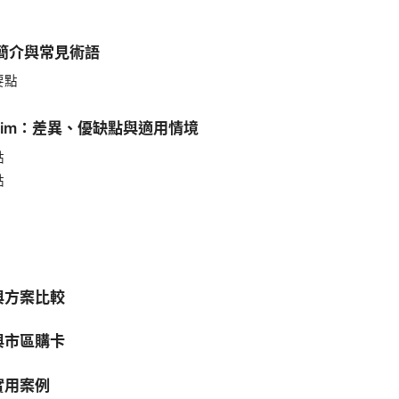
 卡簡介與常見術語
要點
esim：差異、優缺點與適用情境
點
點
與方案比較
與市區購卡
實用案例