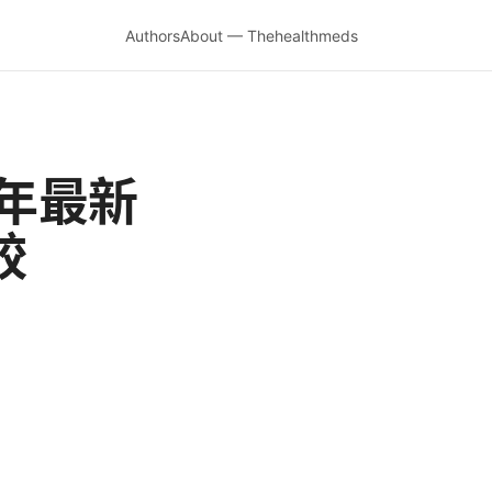
Authors
About — Thehealthmeds
 年最新
較