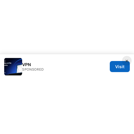
×
VPN
Visit
SPONSORED
Thehealthmeds Network LLC
Herengracht 444
Amsterdam, North Holland, 1012 JS
NL
info@thehealthmeds.com
+31 20 3454905
About
Privacy Policy
Terms of Use