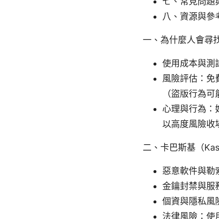
七、常見問題
八、資源與參
一、為什麼人會尋
使用成本與測
風險評估：免
（盜版行為可
心理與行為：
以高度風險收
二、卡巴斯基（Kas
惡意軟件與勒
金鑰封禁與服
個資與隱私風
法律風險：使