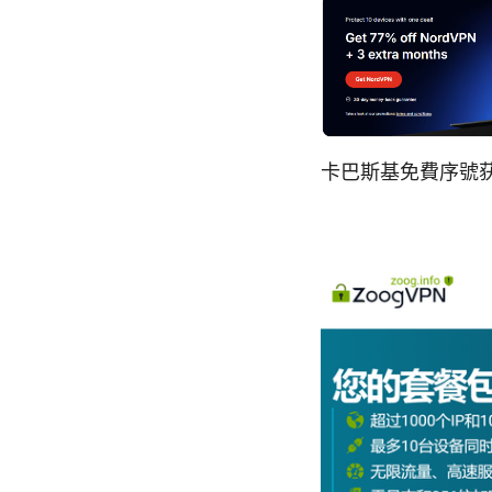
卡巴斯基免費序號获