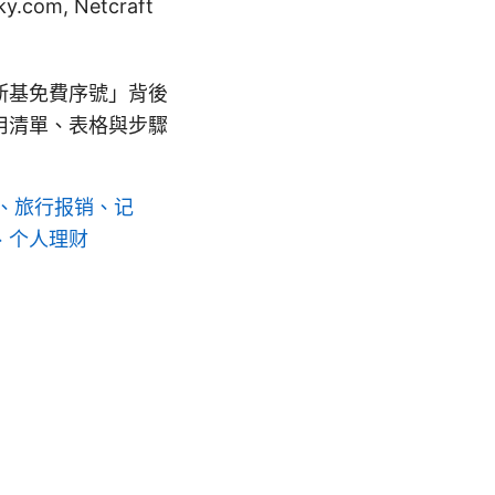
y.com, Netcraft
斯基免費序號」背後
用清單、表格與步驟
、旅行报销、记
、个人理财