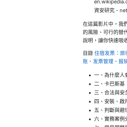
en.wikipedia
資安研究 - netc
在這篇影片中，我
的風險、可行的替
說明，讓你快速吸
目錄
住宿发票：旅
账、发票管理、报
一、為什麼人
二、卡巴斯基（
三、合法與安
四、安裝、啟
五、判斷與避
六、實務案例