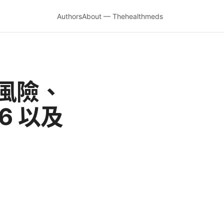
Authors
About — Thehealthmeds
風險、
6 以及