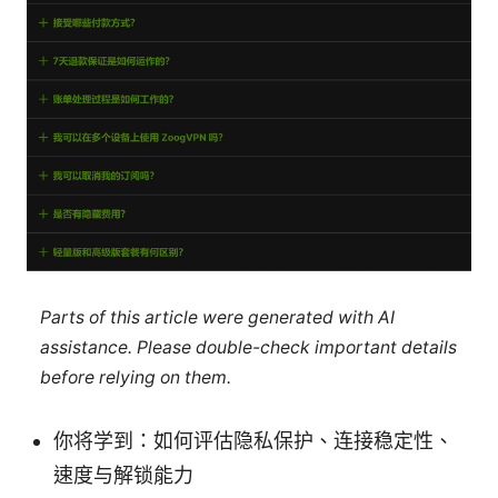
Parts of this article were generated with AI
assistance. Please double-check important details
before relying on them.
你将学到：如何评估隐私保护、连接稳定性、
速度与解锁能力