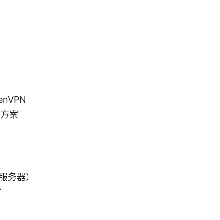
nVPN
 方案
服务器）
好