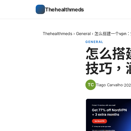
Thehealthmeds
Thehealthmeds
›
General
›
怎么搭建一个vpn
GENERAL
怎么搭
技巧，
Tiago Carvalho
·
20