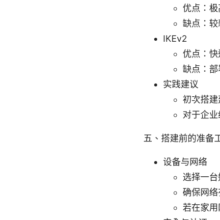
优点：极
缺点：较
IKEv2
优点：快
缺点：部
实践建议
初次搭建建
对于企业级
五、搭建前的准备
设备与网络
选择一台
确保网络
若在家用