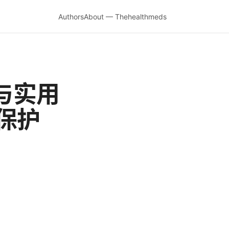
Authors
About — Thehealthmeds
与实用
保护