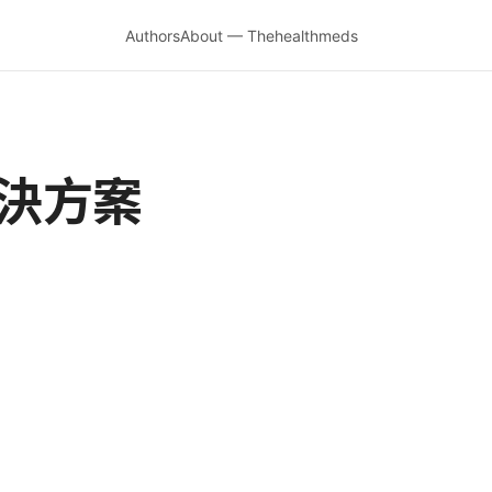
Authors
About — Thehealthmeds
解決方案
）