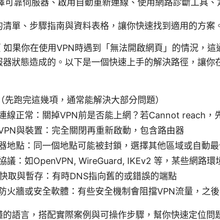
擇可靠伺服器、啟用自動重新連線、使用網路診斷工具、
的清單、步驟指南與資料表格，讓你快速找到適用的方案
页 如果你在使用VPN時遇到「無法開啟網頁」的情況，
服器狀態造成的。以下是一個快速上手的解決路徑，讓你
（先跑完這幾項，通常能解決大部分問題）
連線正常：關掉VPN前是否能上網？若Cannot reach
VPN與裝置：完全關閉再重新啟動，包含路由器
器地點：同一個地點可能被封鎖，選擇其他區域或自動最
議：如OpenVPN, WireGuard, IKEv2 等，某些
S快取與暫存：有時DNS指向舊的或錯誤的端點
防火牆或安全軟體：有些安全機制會阻擋VPN流量，之
懂的語言，搭配實際案例與可操作步驟，幫你快速定位問