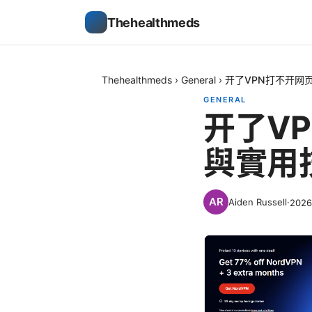
Thehealthmeds
Thehealthmeds
›
General
›
开了VPN打不开网
GENERAL
开了V
與實用
Aiden Russell
·
202