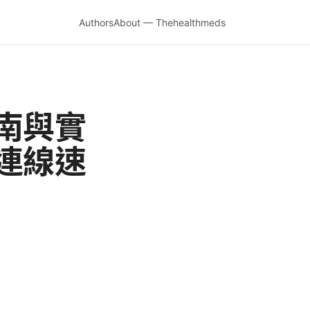
Authors
About — Thehealthmeds
南與實
連線速