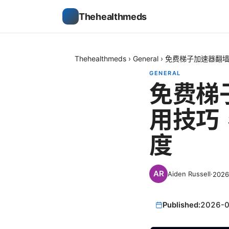
Thehealthmeds
Thehealthmeds
›
General
›
免费梯子加速器翻
GENERAL
免费梯
用技巧
度
Aiden Russell
·
202
Published:
2026-