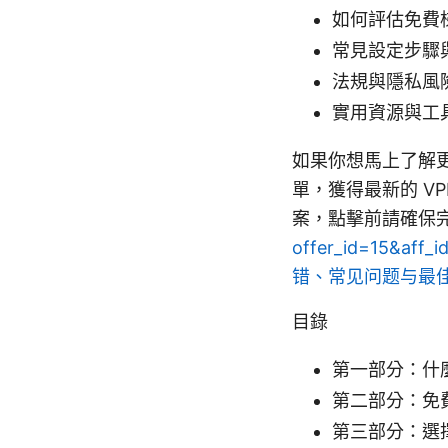
如何評估免費
常見設定步驟
法規與隱私風
實用資源與工
如果你想馬上了解
單，獲得最新的 V
案，點擊前請確保
offer_id=15&aff_
错、常见问题与最
目錄
第一部分：什
第二部分：免費
第三部分：選