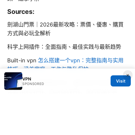
Sources:
劍湖山門票｜2026最新攻略：票價、優惠、購買
方式與必玩全解析
科学上网插件：全面指南、最佳实践与最新趋势
Built-in vpn
怎么搭建一个vpn：完整指南与实用
技巧，涵盖家庭、工作与隐私保护
×
VPN
Visit
国内vpn排行最新版2025：最全对比与实用指南，
SPONSORED
涵盖 NordVPN、ExpressVPN、Surfshark 等
Hkmc rnd vpn hyundai net 현대자동차 rd 보안의
핵심: VPNs를 통한 기업 보안 가이드