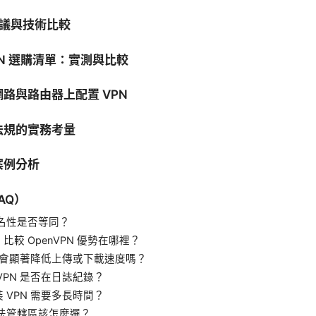
 協議與技術比較
VPN 選購清單：實測與比較
路與路由器上配置 VPN
法規的實務考量
案例分析
AQ）
匿名性是否等同？
rd 比較 OpenVPN 優勢在哪裡？
N 會顯著降低上傳或下載速度嗎？
VPN 是否在日誌紀錄？
 VPN 需要多長時間？
司法管轄區該怎麼選？