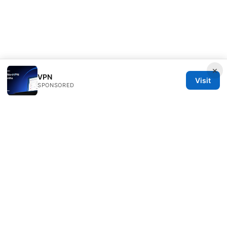
×
VPN
Visit
SPONSORED
Thehealthmeds Network LLC
Herengracht 444
Amsterdam, North Holland, 1012 JS
NL
info@thehealthmeds.com
+31 20 3454905
About
Privacy Policy
Terms of Use