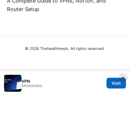
A Complete Guide to VPNs, Norton, and
Router Setup
© 2026 Thehealthmeds. All rights reserved.
×
VPN
Visit
SPONSORED
Thehealthmeds Network LLC
Herengracht 444
Amsterdam, North Holland, 1012 JS
NL
info@thehealthmeds.com