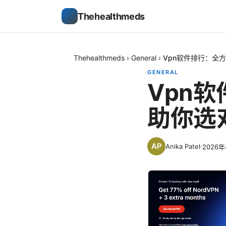
Thehealthmeds
Thehealthmeds
›
General
›
Vpn软件排行：全
GENERAL
Vpn
助你选
Anika Patel
·
2026