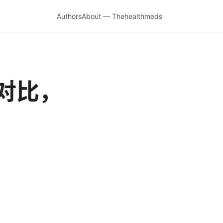
Authors
About — Thehealthmeds
对比，