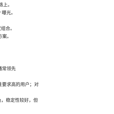
网络上。
P 曝光。
议组合。
方案。
度通常领先
性要求高的用户；对
现出色，稳定性较好，但