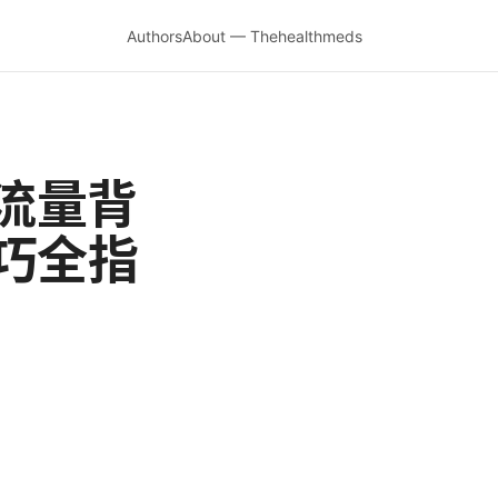
Authors
About — Thehealthmeds
流量背
巧全指