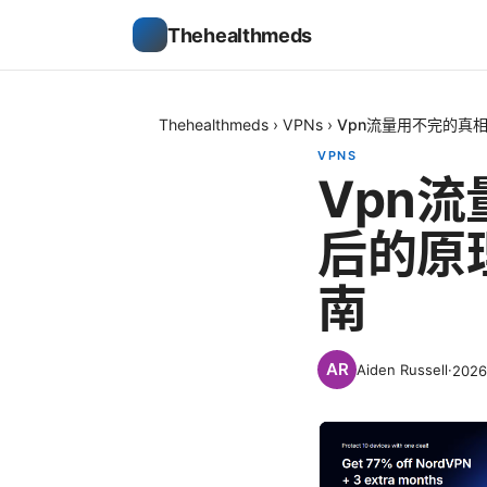
Thehealthmeds
Thehealthmeds
›
VPNs
›
Vpn流量用不完的真
VPNS
Vpn
后的原
南
Aiden Russell
·
202