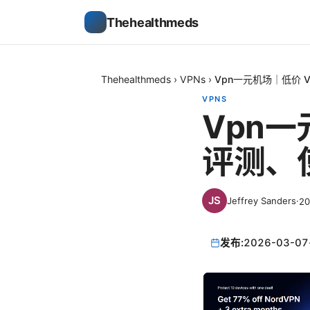
Thehealthmeds
Thehealthmeds
›
VPNs
›
Vpn一元机场｜低价 
VPNS
Vpn一
评测、
Jeffrey Sanders
·
2
发布:
2026-03-07