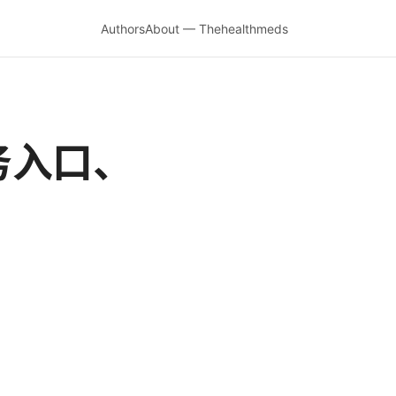
Authors
About — Thehealthmeds
务入口、