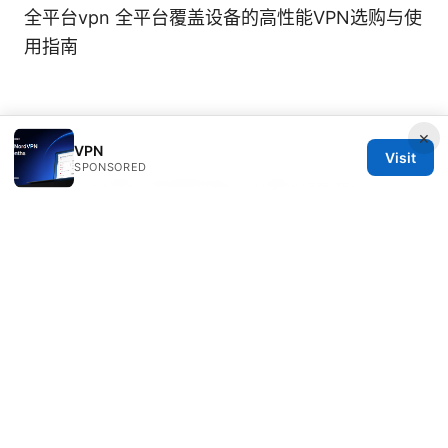
全平台vpn 全平台覆盖设备的高性能VPN选购与使
用指南
×
VPN
Visit
SPONSORED
© 2026 Thehealthmeds. All rights reserved.
Thehealthmeds Network LLC
Herengracht 444
Amsterdam, North Holland, 1012 JS
NL
info@thehealthmeds.com
+31 20 3454905
About
Privacy Policy
Terms of Use