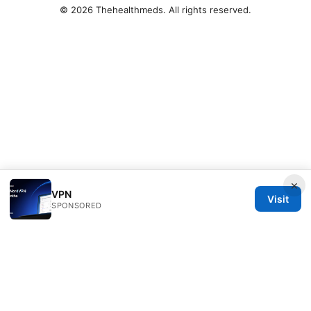
© 2026 Thehealthmeds. All rights reserved.
×
VPN
Visit
SPONSORED
Thehealthmeds Network LLC
Herengracht 444
Amsterdam, North Holland, 1012 JS
NL
info@thehealthmeds.com